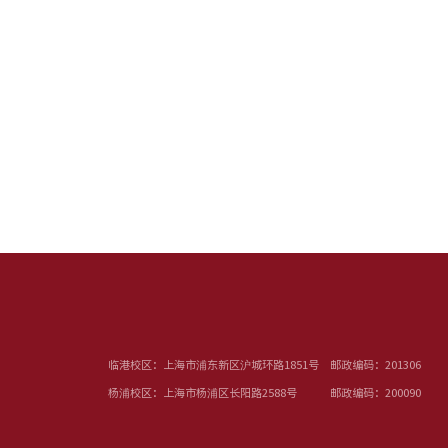
临港校区：上海市浦东新区沪城环路1851号 邮政编码：201306
杨浦校区：上海市杨浦区长阳路2588号 邮政编码：200090