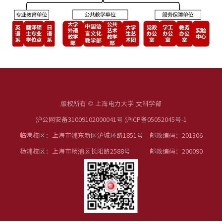
版权所有 © 上海电力大学 文科学部
沪公网安备31009102000041号 沪ICP备05052045号-1
临港校区：上海市浦东新区沪城环路1851号 邮政编码：201306
杨浦校区：上海市杨浦区长阳路2588号 邮政编码：200090