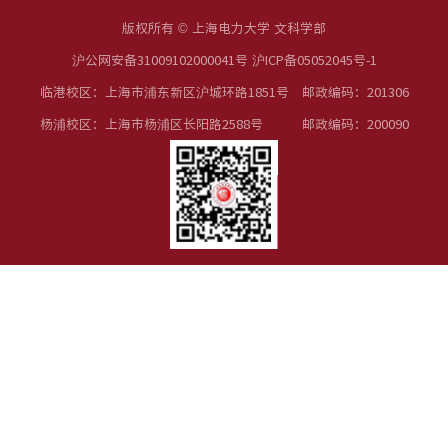
版权所有 © 上海电力大学 文科学部
沪公网安备31009102000041号 沪ICP备05052045号-1
临港校区：上海市浦东新区沪城环路1851号 邮政编码：201306
杨浦校区：上海市杨浦区长阳路2588号 邮政编码：200090